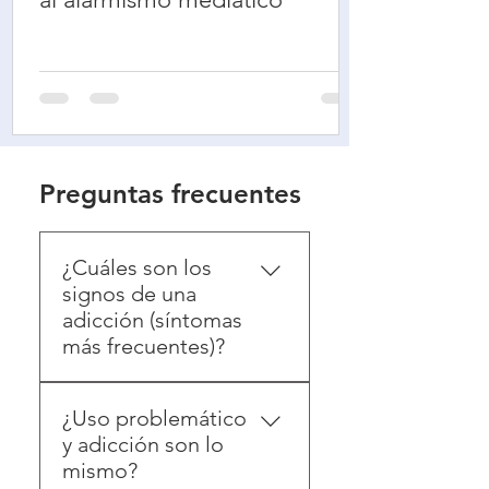
Preguntas frecuentes
¿Cuáles son los
signos de una
adicción (síntomas
más frecuentes)?
Pérdida de control,
¿Uso problemático
necesidad creciente
y adicción son lo
(tolerancia), malestar al
mismo?
intentar parar (abstinencia),