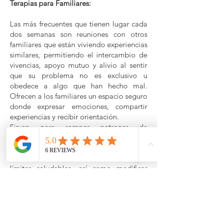
Terapias para Familiares:
Las más frecuentes que tienen lugar cada
dos semanas son reuniones con otros
familiares que están viviendo experiencias
similares, permitiendo el intercambio de
vivencias, apoyo mutuo y alivio al sentir
que su problema no es exclusivo u
obedece a algo que han hecho mal.
Ofrecen a los familiares un espacio seguro
donde expresar emociones, compartir
experiencias y recibir orientación.
Sirven para romper patrones de
codependencia y culpabilidad, promover
la autonomía y autocuidado del familiar,
favorecer la comunicación y la puesta de
límites saludables, así como modificar
comportamientos que puedan perpetuar
o empeorar la adicción (por ejemplo,
sobreprotección o minimización).
Estas terapias pueden producirse también
en sesiones individuales donde cada