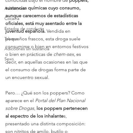
conocidas bajo el nombre de 
poppers, 
sustancias químicas cuyo consumo, 
Adicciones
aunque carecemos de estadísticas 
Cocaina
oficiales, está muy asentado entre la 
Estados de conducta
juventud española. 
Vendida en 
Tabaco
pequeños frascos, esta droga suele 
consumirse o bien en entornos festivos 
Adicciones sin sustancia
o bien en prácticas de 
chem-sex,
 es 
Sexo
decir, en aquellas ocasiones en las que 
el consumo de drogas forma parte de 
un encuentro sexual. 
Pero… ¿Qué son los poppers? Como 
aparece en el 
Portal del Plan Nacional 
sobre Drogas
, 
los poppers pertenecen 
al espectro de los inhalante
s, 
presentado una distinta composición: 
son nitritos de amilo, butilo o 