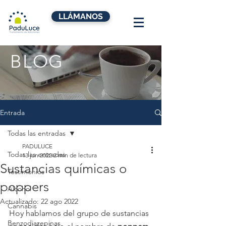
LLÁMANOS
BLOG
Entrada
Todas las entradas
PADULUCE
Todas las entradas
13 jun 2022
2 min de lectura
Sustancias químicas o
Testimonios
poppers
Alcohol
Actualizado:
22 ago 2022
Cannabis
Hoy hablamos del grupo de sustancias 
Benzodiazepinas