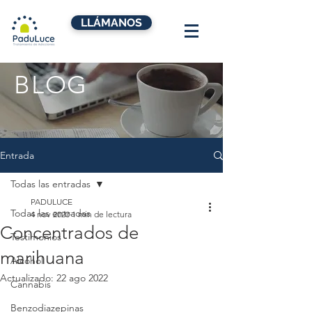
LLÁMANOS
BLOG
Entrada
Todas las entradas
PADULUCE
Todas las entradas
4 nov 2020
1 min de lectura
Concentrados de
Testimonios
marihuana
Alcohol
Actualizado:
22 ago 2022
Cannabis
Benzodiazepinas