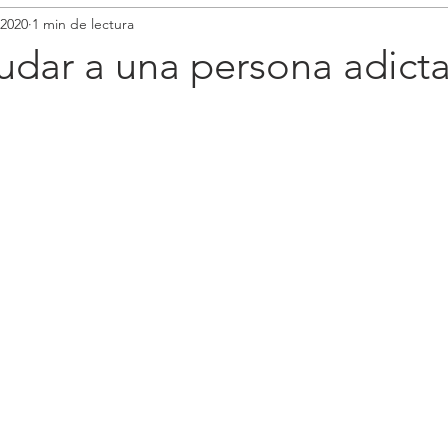
 2020
1 min de lectura
Adicciones sin sustancia
Sexo
dar a una persona adicta