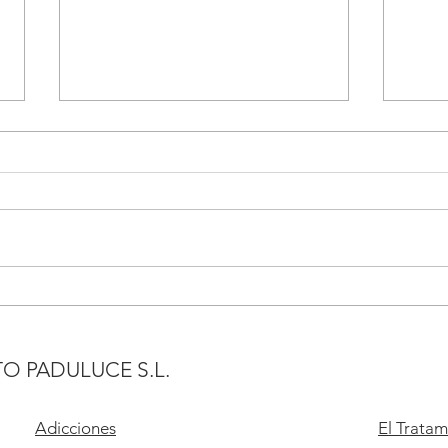
Tipos de jugadores
5 Fa
enfe
O PADULUCE S.L.
Adicciones
El Tratam