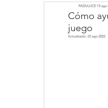
PADULUCE
13 ago
Estados de conducta
Tabaco
Cómo ayu
juego
Actualizado:
22 ago 2022