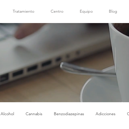
Tratamiento
Centro
Equipo
Blog
Alcohol
Cannabis
Benzodiazepinas
Adicciones