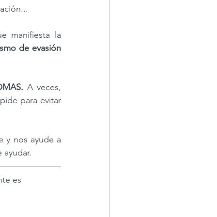
ación...
e manifiesta la 
mecanismo de evasión 
OMAS.
 A veces, 
de para evitar 
e y nos ayude a 
 ayudar.  
te es 