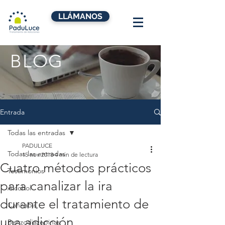
LLÁMANOS
BLOG
Entrada
Todas las entradas
PADULUCE
Todas las entradas
15 nov 2018
4 min de lectura
Cuatro métodos prácticos
Testimonios
para canalizar la ira
Alcohol
durante el tratamiento de
Cannabis
una adicción
Benzodiazepinas