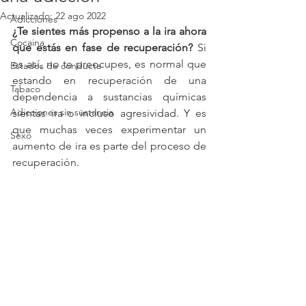
Actualizado:
22 ago 2022
Adicciones
¿Te sientes más propenso a la ira ahora 
Cocaina
que estás en fase de recuperación?
Si 
es así, no te preocupes, es normal que 
Estados de conducta
estando en recuperación de una 
Tabaco
dependencia a sustancias químicas 
Adicciones sin sustancia
sientas ira o incluso agresividad. Y es 
que muchas veces experimentar un 
Sexo
aumento de ira es parte del proceso de 
recuperación. 