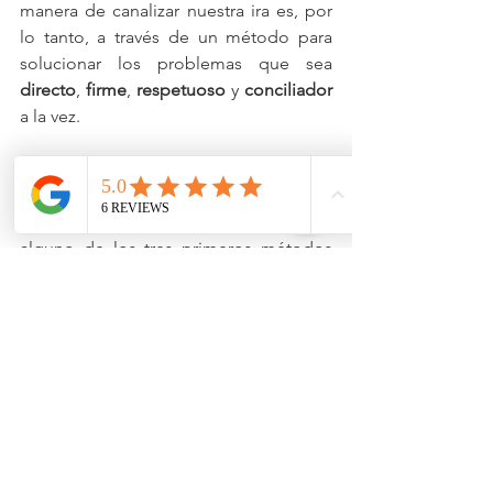
manera de canalizar nuestra ira es, por 
lo tanto, a través de un método para 
solucionar los problemas que sea 
directo
, 
firme
, 
respetuoso
 y 
conciliador
a la vez.
Si estás empezando a reconocer que 
expresas o alguna vez has expresado 
tus 
#sentimientos
 de ira a través de 
alguno de los tres primeros métodos 
de los que hemos hablado, pide ayuda 
YA a expertos profesionales. 
Desde 
#Paduluce
 llevamos a cabo 
talleres para el control y canalización de 
la ira donde podemos ayudarte  a 
cambiar tu comportamiento y a arreglar 
y a reforzar tus relaciones con las 
personas que se han visto afectadas.