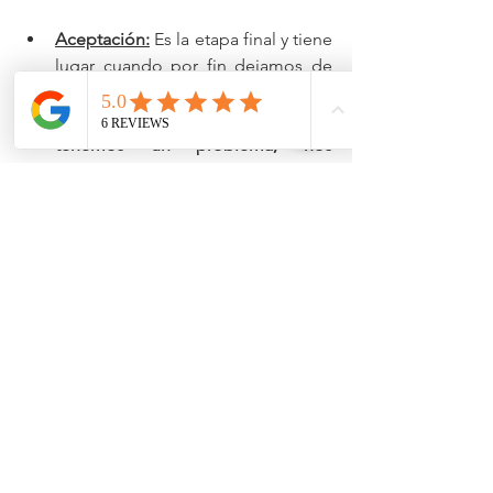
Aceptación:
 Es la etapa final y tiene 
lugar cuando por fin dejamos de 
luchar contra nuestra 
adicción
 y 
somos conscientes de que 
tenemos un problema, nos 
responsabilizamos del mismo y 
pedimos ayuda. 
Si crees que sufres una adicción, si 
sientes que eres incapaz de superar 
esta enfermedad por ti solo, no dudes 
en ponerte en 
contacto
 con nosotros. 
¡QUEREMOS Y PODEMOS AYUDARTE!