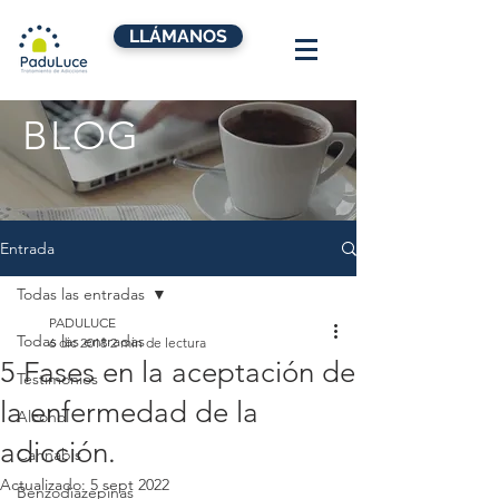
LLÁMANOS
BLOG
Entrada
Todas las entradas
PADULUCE
Todas las entradas
6 dic 2018
2 min de lectura
5 Fases en la aceptación de
Testimonios
la enfermedad de la
Alcohol
adicción.
Cannabis
Actualizado:
5 sept 2022
Benzodiazepinas