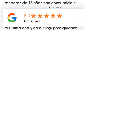
menores de 18 años han consumido al 
menos una vez en su vida MDMA, 
porcentaje que se sitúa en el 1,8% si 
hablamos de quienes tomaron éxtasis 
el último año y en el 0,6% para quienes 
consumieron esta droga el último mes.
Entre los estudiantes, la edad media 
de comienzo de consumo se sitúa en 
los 15,4 años. El 30% de los menores 
encuestados reconoció haber 
mezclado alcohol y éxtasis. 
MDMA, adulterantes y 
NPS
Antes de dar por concluida esta 
entrada, hemos de destacar que 
comprar MDMA puro en el mercado 