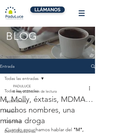
LLÁMANOS
BLOG
Entrada
Todas las entradas
PADULUCE
Todas las entradas
8 may 2023
5 min de lectura
M, Molly, éxtasis, MDMA…
Testimonios
muchos nombres, una
Alcohol
misma droga
Cannabis
Cuando escuchamos hablar del
 "M", 
Benzodiazepinas