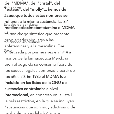
del "MDMA", del "cristal", del 
Adicciones
"éxtasis", del "molly"... hemos de 
saber que todos estos nombres se 
Cocaina
refieren a la misma sustancia
. 
La 3,4-
Estados de conducta
metilenedioximetanfetamina o MDMA
Tabaco
es una droga sintética que presenta 
propiedades similares a las 
Adicciones sin sustancia
anfetaminas y a la mescalina. Fue 
Sexo
sintetizada por primera vez en 1914 a 
manos de la farmacéutica Merck, si 
bien el auge de su consumo fuera de 
los cauces legales comenzó a partir de 
los años 70. 
En 1985 el MDMA fue 
incluido en las listas de la ONU de 
sustancias controladas a nivel 
internacional,
 en concreto en la lista I, 
la más restrictiva, en la que se incluyen 
"sustancias que son muy adictivas o de 
probable uso indebido" y que 